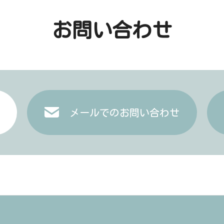
お問い合わせ
メールでのお問い合わせ