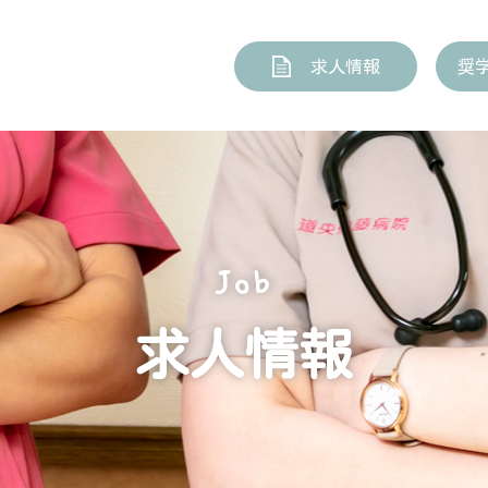
求人情報
奨
教育体制・研修
Job
求人情報
介護施設の業務紹介
の就職を考えている方へ
入職後のキャ