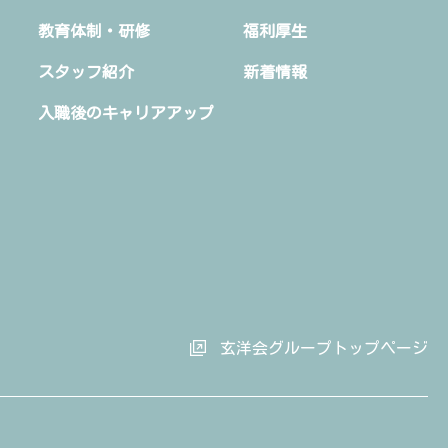
教育体制・研修
福利厚生
スタッフ紹介
新着情報
入職後のキャリアアップ
玄洋会グループトップページ