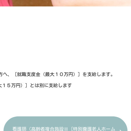
方へ、［就職支度金（最大１０万円）］を支給します。
大１５万円）］とは別に支給します
看護師（高齢者複合施設Ⅲ［特別養護老人ホーム