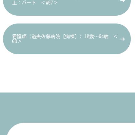
上：パート ＜W97＞
看護師（道央佐藤病院［病棟］）18歳～64歳 ＜
G8＞