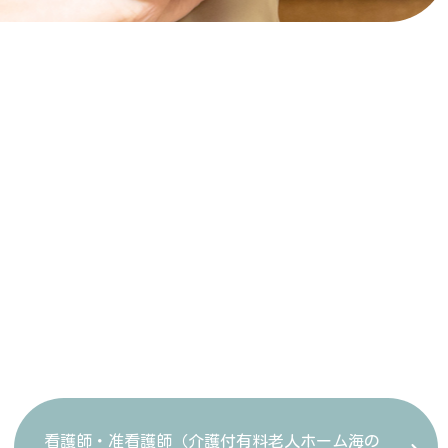
玄洋会グループトップページ
看護師・准看護師（介護付有料老人ホーム海の